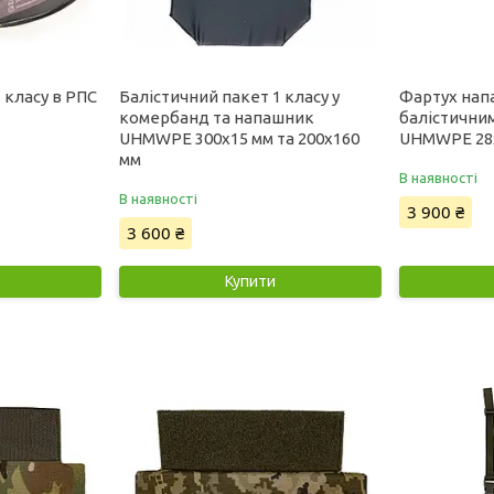
 класу в РПС
Балістичний пакет 1 класу у
Фартух нап
комербанд та напашник
балістичним
UHMWPE 300x15 мм та 200x160
UHMWPE 28x
мм
В наявності
В наявності
3 900 ₴
3 600 ₴
Купити