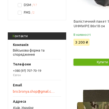
DSM
17
FMS
2
Балістичний пакет 1
UHMWPE 86x18 см
В наявності
Контакти
3 200 ₴
Військова форма та
спорядження
Купити
+380 (97) 707-70-19
Євген
bro.bronya.shop@gmail.com
Київ, Україна