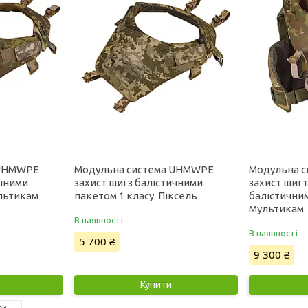
 UHMWPE
Модульна система UHMWPE
Модульна 
ичними
захист шиї з балістичними
захист шиї 
ультикам
пакетом 1 класу. Піксель
балістичним
Мультикам
В наявності
В наявності
5 700 ₴
9 300 ₴
Купити