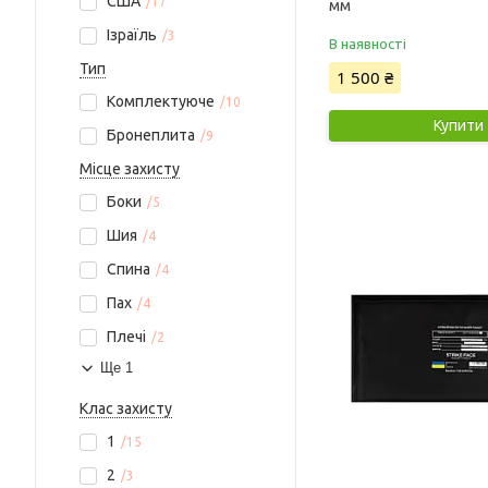
США
17
мм
Ізраїль
3
В наявності
Тип
1 500 ₴
Комплектуюче
10
Купити
Бронеплита
9
Місце захисту
Боки
5
Шия
4
Спина
4
Пах
4
Плечі
2
Ще 1
Клас захисту
1
15
2
3