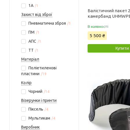
1А
1
Балістичний пакет 2
Захист від зброї
камербанд UHMWPE
Пневматична зброя
1
В наявності
ПМ
1
5 500 ₴
АПС
1
Купити
ТТ
1
Матеріал
Поліетиленові
пластини
19
Колір
Чорний
14
Візерунки і принти
Піксель
4
Мультикам
4
Виробник