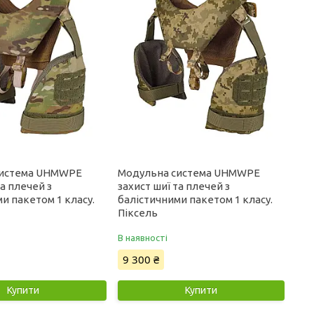
система UHMWPE
Модульна система UHMWPE
та плечей з
захист шиї та плечей з
и пакетом 1 класу.
балістичними пакетом 1 класу.
Піксель
В наявності
9 300 ₴
Купити
Купити