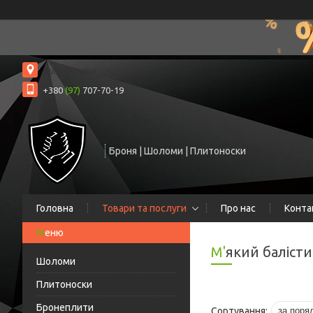
Київ, Україна
+380
(97)
707-70-19
Броня | Шоломи | Плитоноски
Головна
Товари та послуги
Про нас
Конта
М'який баліс
Шоломи
Плитоноски
Бронеплити