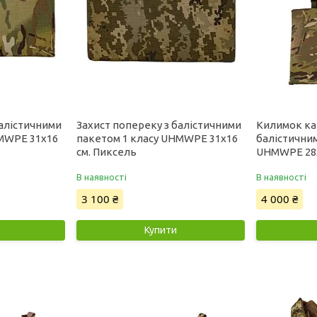
балістичними
Захист попереку з балістичними
Килимок ка
HMWPE 31x16
пакетом 1 класу UHMWPE 31x16
балістичним
см. Пиксель
UHMWPE 28x
В наявності
В наявності
3 100 ₴
4 000 ₴
Купити