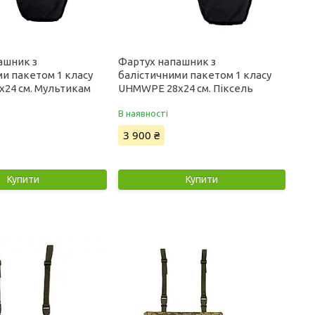
ашник з
Фартух напашник з
и пакетом 1 класу
балістичними пакетом 1 класу
24 см. Мультикам
UHMWPE 28x24 см. Піксель
В наявності
3 900 ₴
Купити
Купити