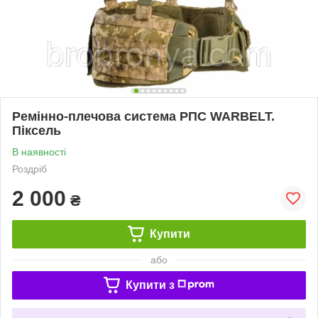
Ремінно-плечова система РПС WARBELT.
Піксель
В наявності
Роздріб
2 000
₴
Купити
або
Купити з