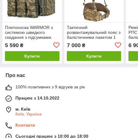
Плитоноска WARMOR з
Тактичний
Ремі
системою швидкого
розвантажувальний пояс з
РПС
скидання з підсумками.
балістичними пакетом 1
балі
Піксель
класу. Пиксель
Пікс
5 590
7 000
6 9
₴
₴
Купити
Купити
Про нас
100% позитивних з 9 відгуків за рік
Працює з 14.10.2022
м. Київ
Київ, Україна
Контакти
Сьогодні працює з 10:00 до 18:00