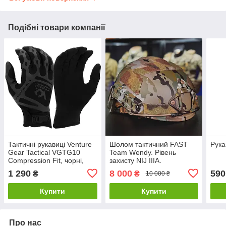
Подібні товари компанії
Тактичні рукавиці Venture
Шолом тактичний FAST
Рука
Gear Tactical VGTG10
Team Wendy. Рівень
Compression Fit, чорні,
захисту NIJ IIIA.
розмір XL (10)
Мультикам
1 290
8 000
590
₴
₴
10 000 ₴
Купити
Купити
Про нас