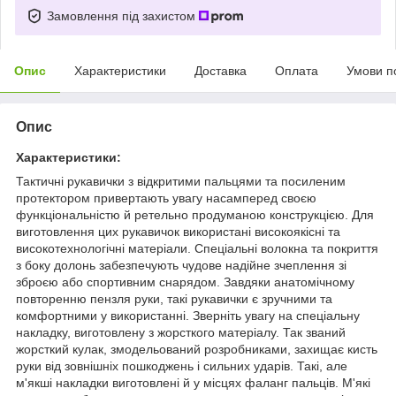
Замовлення під захистом
Опис
Характеристики
Доставка
Оплата
Умови п
Опис
Характеристики:
Тактичні рукавички з відкритими пальцями та посиленим
протектором привертають увагу насамперед своєю
функціональністю й ретельно продуманою конструкцією. Для
виготовлення цих рукавичок використані високоякісні та
високотехнологічні матеріали. Спеціальні волокна та покриття
з боку долонь забезпечують чудове надійне зчеплення зі
зброєю або спортивним снарядом. Завдяки анатомічному
повторенню пензля руки, такі рукавички є зручними та
комфортними у використанні. Зверніть увагу на спеціальну
накладку, виготовлену з жорсткого матеріалу. Так званий
жорсткий кулак, змодельований розробниками, захищає кисть
руки від зовнішніх пошкоджень і сильних ударів. Такі, але
м'якші накладки виготовлені й у місцях фаланг пальців. М'які