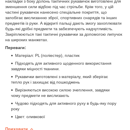
накладки з боку долонь тактичних рукавичок виготовлені для
зменшення сили відбою під час стрільби. Крім того, у цій
частині рукавичок нанесено спеціальне покриття, що
запобігає вислизанню зброї, спортивних снарядів та інших
предметів із руки. А відкриті пальці дають змогу захоплювати
будь-які дрібні предмети та забезпечують надчутливість.
Закріплюються такі тактичні рукавички за допомогою липучок
на широких манжетах.
Переваги:
Матеріал: PL (поліестер), пластик
Підходять для активного щоденного використання
завдяки міцності тканини.
Рукавички виготовлені з матеріалу, який зберігає
тепло рук і захищає від пошкоджень
Вирізняються високою силою зчеплення, завдяки
чому предмети не вислизають
Чудово підходять для активного руху в будь-яку пору
року
Цвет: оливкової
Приховати