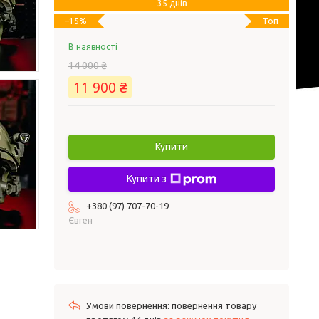
35 днів
Топ
–15%
В наявності
14 000 ₴
11 900 ₴
Купити
Купити з
+380 (97) 707-70-19
Євген
повернення товару