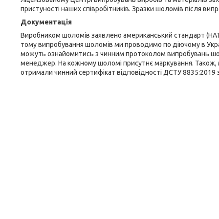
пристуності наших співробітників. Зразки шоломів після вип
Документація
Виробником шоломів заявлено американський стандарт (НАТО) п
тому випробування шоломів ми проводимо по діючому в Україн
можуть ознайомитись з чинним протоколом випробувань шол
менеджер. На кожному шоломі присутнє маркування. Також, м
отримали чинний сертифікат відповідності ДСТУ 8835:2019 