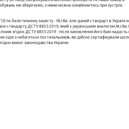
робувань ми зберігаємо, з ними можна ознайомитись при зустрічі.
о балістичному захисту - NIJ IIIa. Але даний стандарт в Україні не
і стандарту ДСТУ 8835:2019, який є українським аналогом NIJ IIIa. 
омів згідно ДСТУ 8835:2019 - після замовлення його Вам надасть
и одні з небагатьох постачальників, які дійсно сертифікували шол
згідно вимог законодавства України.