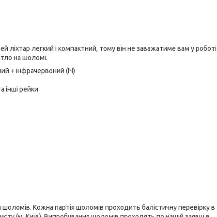
ей ліхтар легкий і компактний, тому він не заважатиме вам у роботі
тло на шоломі.
ий + інфрачервоний (ІЧ)
а інші рейки
 шоломів. Кожна партія шоломів проходить балістичну перевірку в
сту (м. Київ). Випробування шоломів проходять по нашій заявці в