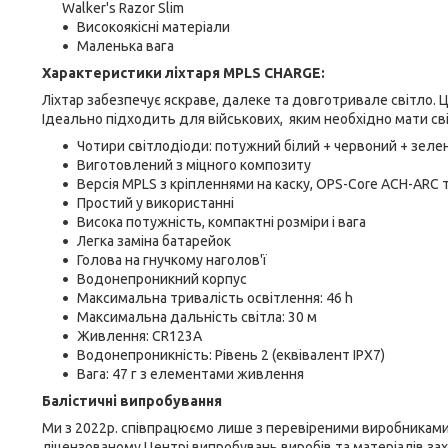
Walker's Razor Slim
Високоякісні матеріали
Маленька вага
Характеристики ліхтаря MPLS CHARGE:
Ліхтар забезпечує яскраве, далеке та довготривале світло. Ц
Ідеально підходить для військових, яким необхідно мати сві
Чотири світлодіоди: потужний білий + червоний + зелен
Виготовлений з міцного композиту
Версія MPLS з кріпленнями на каску, OPS-Core ACH-ARC т
Простий у використанні
Висока потужність, компактні розміри і вага
Легка заміна батарейок
Голова на гнучкому наголов'ї
Водонепроникний корпус
Максимальна тривалість освітлення: 46 h
Максимальна дальність світла: 30 м
Живлення: CR123A
Водонепроникність: Рівень 2 (еквівалент IPX7)
Вага: 47 г з елементами живлення
Балістичні випробування
Ми з 2022р. співпрацюємо лише з перевіреними виробниками
ліцензованому Центрі випробувань виробів та матеріалів захи