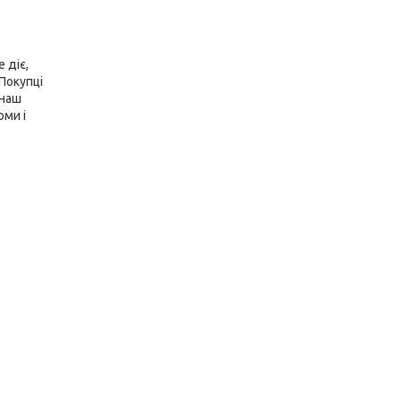
 діє,
Покупці
 наш
оми і