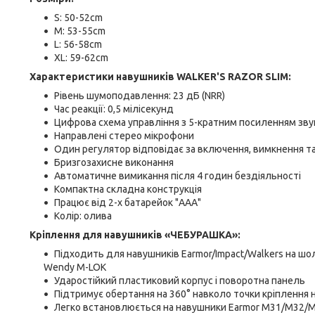
S: 50-52cm
M: 53-55cm
L: 56-58cm
XL: 59-62cm
Характеристики навушників WALKER'S RAZOR SLIM:
Рівень шумоподавлення: 23 дБ (NRR)
Час реакції: 0,5 мілісекунд
Цифрова схема управління з 5-кратним посиленням зву
Направлені стерео мікрофони
Один регулятор відповідає за включення, вимкнення та
Бризгозахисне виконання
Автоматичне вимикання після 4 годин бездіяльності
Компактна складна конструкція
Працює від 2-х батарейок "ААА"
Колір: олива
Кріплення для навушників «ЧЕБУРАШКА»:
Підходить для навушників Earmor/Impact/Walkers на шол
Wendy M-LOK
Ударостійкий пластиковий корпус і поворотна панель
Підтримує обертання на 360° навколо точки кріплення
Легко встановлюється на навушники Earmor M31/M32/M31