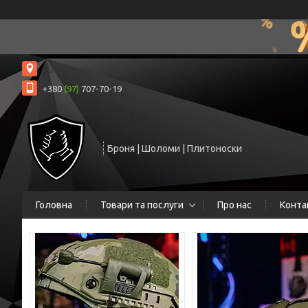
Київ, Україна
+380
(97)
707-70-19
Броня | Шоломи | Плитоноски
Головна
Товари та послуги
Про нас
Конта