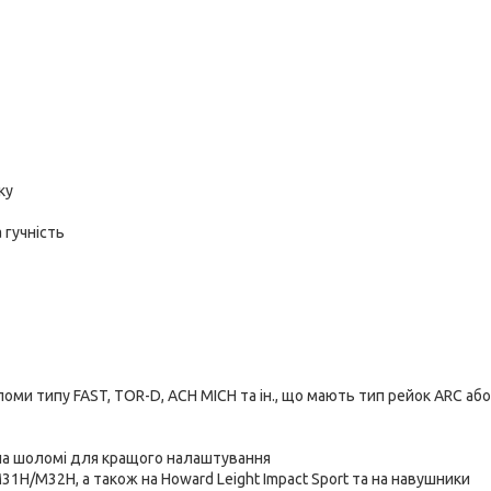
ку
 гучність
оми типу FAST, TOR-D, ACH MICH та ін., що мають тип рейок ARC або
 на шоломі для кращого налаштування
H/M32H, а також на Howard Leight Impact Sport та на навушники