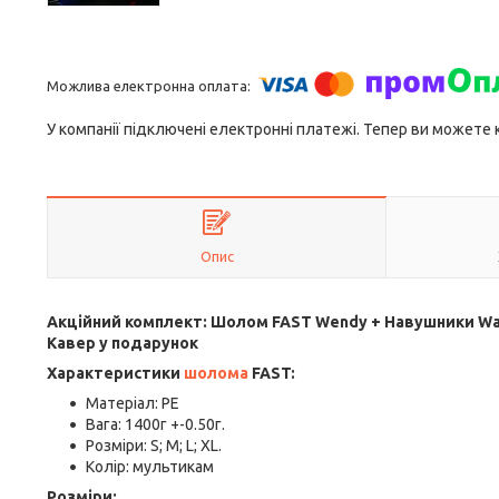
У компанії підключені електронні платежі. Тепер ви можете
Опис
Акційний комплект: Шолом FAST Wendy + Навушники Walke
Кавер у подарунок
Характеристики
шолома
FAST:
Матеріал: PE
Вага: 1400г +-0.50г.
Розміри: S; M; L; XL.
Колір: мультикам
Розміри: