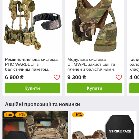
Ремінно-плечова система
Модульна система
Кили
РПС WARBELT з
UHMWPE захист шиї та
балі
балістичним пакетом.
плечей з балістичними
кла
Піксель
пакетом 1 класу.
Пікс
6 900
9 300
4 0
₴
₴
Мультикам
Купити
Купити
Акційні пропозиції та новинки
Топ
–6%
–6%