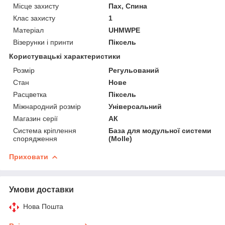
Місце захисту
Пах, Спина
Клас захисту
1
Матеріал
UHMWPE
Візерунки і принти
Піксель
Користувацькі характеристики
Розмір
Регульований
Стан
Нове
Расцветка
Піксель
Міжнародний розмір
Універсальний
Магазин серії
АК
Система кріплення
База для модульної системи
спорядження
(Molle)
Приховати
Умови доставки
Нова Пошта