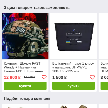
З цим товаром також замовляють
Комплект Шолом FAST
Балістичний пакет 1 класу
Балі
Wendy + Навушники
у напашник UHMWPE
клас
Earmor M31 + Кріплення
200x165x135 мм
UHM
"Чебурашка" + Ліхтар +
12 900
1 500
3 0
₴
₴
14 500 ₴
Кавер
Купити
Купити
Подібні товари компанії