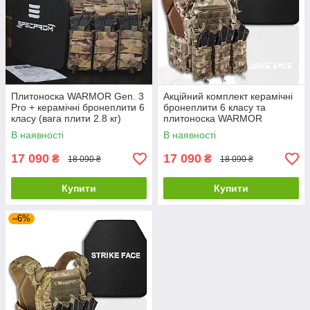
Плитоноска WARMOR Gen. 3
Акційний комплект керамічні
Pro + керамічні бронеплити 6
бронеплити 6 класу та
класу (вага плити 2.8 кг)
плитоноска WARMOR
Мультикам
В наявності
В наявності
17 090
17 090
₴
₴
18 090 ₴
18 090 ₴
Купити
Купити
–6%