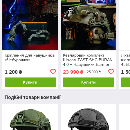
Кріплення для навушників
Кевларовий комплект
Ліхт
«Чебурашка»
Шолом FAST SHC BURAN
шол
4.0 + Навушники Earmor
4LE
M31 + Кріплення
1 200
23 990
1 5
₴
₴
25 000 ₴
"Чебурашка" + Ліхтар +
Кавер
Купити
Купити
Подібні товари компанії