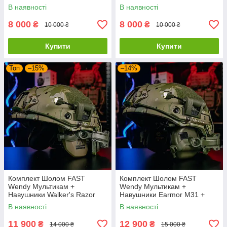
В наявності
В наявності
8 000
8 000
₴
₴
10 000 ₴
10 000 ₴
Купити
Купити
Топ
–15%
–14%
Комплект Шолом FAST
Комплект Шолом FAST
Wendy Мультикам +
Wendy Мультикам +
Навушники Walker's Razor
Навушники Earmor M31 +
Slim + Кріплення
Кріплення "Чебурашка" +
В наявності
В наявності
"Чебурашка" + Ліхтар + Кавер
Ліхтар + Кавер
11 900
12 900
₴
₴
14 000 ₴
15 000 ₴