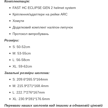
Комплектація:
FAST HC ECLIPSE GEN 2 helmet system
Кріплення/адаптери на рейки ARC
Хомути
Додатковий комплект наліпок-липучок
Протокол випробувань
Розміри:
S: 50-52cm
M: 53-55cm
L: 56-58cm
XL: 59-62cm
Загальні розміри шолома:
S: 209.6*265.5*164mm
M: 215.9*271*168.4mm
L: 222.7*276*167mm
XL: 230.9*281*176.6mm
Переваги наших шоломів над іншими в однаковій ціновій