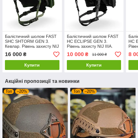
Балістичний шолом FAST
Балістичний шолом FAST
Балі
SHC SHTORM GEN 3.
HC ECLIPSE GEN 3.
HC 
Кевлар. Рівень захисту NIJ
Рівень захисту NIJ IIIA.
Ріве
IIIA. Олива
Чорний
Мул
16 000
10 000
8 0
₴
₴
11 000 ₴
Купити
Купити
Акційні пропозиції та новинки
Топ
–20%
Топ
–20%