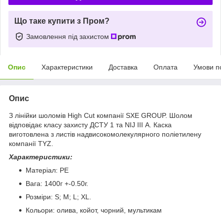
Що таке купити з Пром?
Замовлення під захистом
Опис
Характеристики
Доставка
Оплата
Умови п
Опис
З лінійки шоломів High Cut компанії SXE GROUP. Шолом
відповідає класу захисту ДСТУ 1 та NIJ III А. Каска
виготовлена з листів надвисокомолекулярного поліетилену
компанії TYZ.
Характеристики:
Матеріал: PE
Вага: 1400г +-0.50г.
Розміри: S; M; L; XL.
Кольори: олива, койот, чорний, мультикам