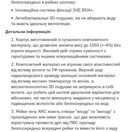
безпосередньо в рейках шолому;
Інноваційна система фіксації SXE BOA+;
Антибактеріальні 3D-подушки, які не вбирають воду
та мають ідеальну вентиляцію.
Детальна інформація:
Корпус виготовлений із сучасного композитного
матеріалу, що дозволяє знизити вагу до 1050 (+-4%) без
втрати міцності. Високий крій сприяє сумісності з
гарнітурами та іншими комунікаційними системами.
Композитний матеріал не втрачає своїх властивостей
від впливу вологи та УФ променів. Верхній шар
нідерландського араміду захищає основний матеріал
від впливу високих температур та вогню, а
високотехнологічні 3D подушки не затримують в собі
вологи, що робить цей шолом ідеальним варіантом для
військових, які часто виконують завдання у місцевосці з
підвищеною вологістю або безпосередньо на воді.
Рейки типу ARC мають отвори "входу" та "виходу" з
прокладеною між ними трасою, що дає можливість
користувачу провести дріт від ПВС приладу
безпосередньо всередині рейки та вивести його з-заду