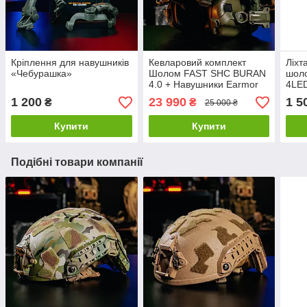
Кріплення для навушників
Кевларовий комплект
Ліхт
«Чебурашка»
Шолом FAST SHC BURAN
шол
4.0 + Навушники Earmor
4LE
M31 + Кріплення
1 200
23 990
1 5
₴
₴
25 000 ₴
"Чебурашка" + Ліхтар +
Кавер
Купити
Купити
Подібні товари компанії