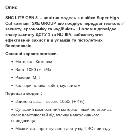
Опис
SHC LITE GEN 3 – новітня модель з лінійки Super High
Cut компанії SXE GROUP, що поєднує передові технології
захисту, ергономіку та надійність. Шолом відповідає
класу захисту ДСТУ 1 та NIJ IIIA, забезпечуючи
ефективний захист від уламків та пістолетних
боєприпасів.
Основні характеристики:
Матеріал: Композит
Вага: 1050 (+- 4%)
Розміри: М, L
Кольори: олива, койот, мультикам
Переваги моделі:
Знижена вага – всього 1050г (+-4%);
Сучасний композитний матеріал, який не втрачає
своїх властивостей від впливу навколишнього
середовища;
Можливість протягування дроту від ПВС приладу