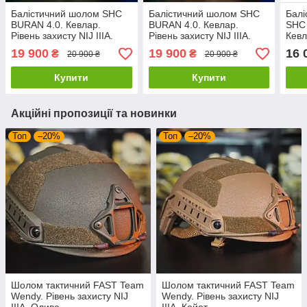
Балістичний шолом SHC
Балістичний шолом SHC
Балі
BURAN 4.0. Кевлар.
BURAN 4.0. Кевлар.
SHC
Рівень захисту NIJ IIIA.
Рівень захисту NIJ IIIA.
Кевл
Мультикам
Койот
IIIA
19 900
19 900
16 
₴
₴
20 900 ₴
20 900 ₴
Купити
Купити
Акційні пропозиції та новинки
Топ
–20%
Топ
–20%
Шолом тактичний FAST Team
Шолом тактичний FAST Team
Wendy. Рівень захисту NIJ
Wendy. Рівень захисту NIJ