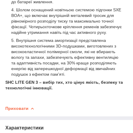
до батареї живлення.
Шолом оснащений новітньою системою підгонки SXE
BOA+, що включає внутрішній металевий тросик для
рівномірного розподілу тиску та максимально точної
фіксації. Чотирьохточкове кріплення ременів забезпечує
надійне утримання навіть під час активного руху.
Внутрішня система амортизації представлена
високотехнологічними 3D-подушками, виготовлених з
високоеластичної полімерної смоли, які не вбирають
вологу та запахи, забезпечують ефективну вентиляцію
та адаптивність посадки, на 30% краще розподіляють
енергію від заперешкодної деформації від звичайних
подушок з ефектом пам'яті.
SHC LITE GEN 3 – вибір тих, хто цінує якість, безпеку та
технологічні інновації.
Приховати
Характеристики