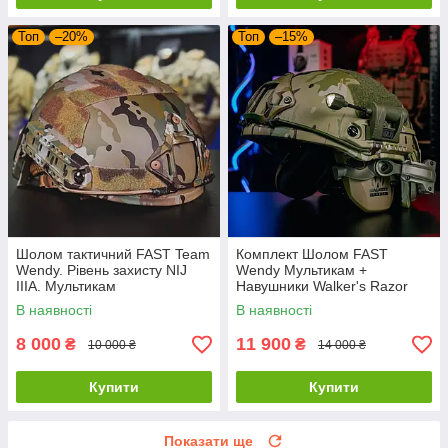
Топ
–20%
Топ
–15%
Шолом тактичний FAST Team
Комплект Шолом FAST
Wendy. Рівень захисту NIJ
Wendy Мультикам +
IIIA. Мультикам
Навушники Walker's Razor
Slim + Кріплення
В наявності
В наявності
"Чебурашка" + Ліхтар + Кавер
8 000
11 900
₴
₴
10 000 ₴
14 000 ₴
Купити
Купити
Показати ще