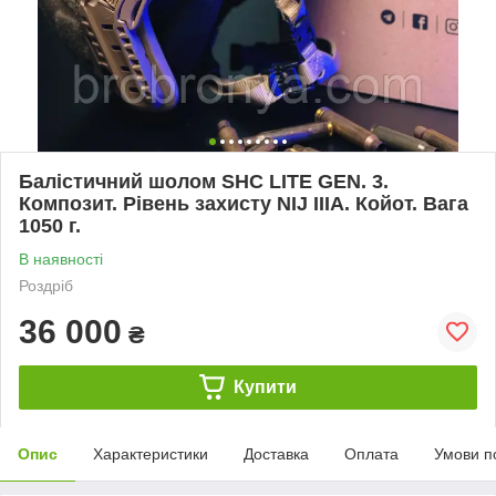
Балістичний шолом SHC LITE GEN. 3.
Композит. Рівень захисту NIJ IIIA. Койот. Вага
1050 г.
В наявності
Роздріб
36 000
₴
Купити
Опис
Характеристики
Доставка
Оплата
Умови п